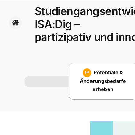
Zum
Studiengangsentwi
Inhalt
springen
ISA:Dig –
partizipativ und inn
Potentiale &
Änderungsbedarfe
erheben